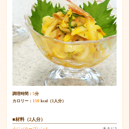
5
調理時間：
分
150
カロリー：
kcal（1人分）
■材料（2人分）
うにバターブレンド
大さじ2