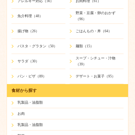
アレルギー対応（56）
お肉料理（61）
野菜・豆腐・卵のおかず
魚介料理（48）
（96）
揚げ物（26）
ごはんもの・丼（64）
パスタ・グラタン（50）
麺類（15）
スープ・シチュー・汁物
サラダ（30）
（39）
パン・ピザ（89）
デザート・お菓子（95）
食材から探す
乳製品・油脂類
お肉
乳製品・油脂類