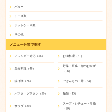
バター
チーズ類
ホットケーキ類
その他
メニュー分類で探す
アレルギー対応（56）
お肉料理（61）
野菜・豆腐・卵のおかず
魚介料理（48）
（96）
揚げ物（26）
ごはんもの・丼（64）
パスタ・グラタン（50）
麺類（15）
スープ・シチュー・汁物
サラダ（30）
（39）