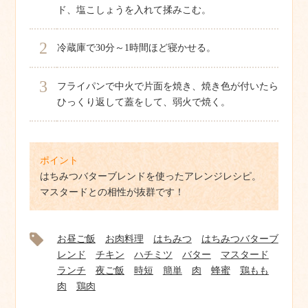
ド、塩こしょうを入れて揉みこむ。
2
冷蔵庫で30分～1時間ほど寝かせる。
3
フライパンで中火で片面を焼き、焼き色が付いたら
ひっくり返して蓋をして、弱火で焼く。
ポイント
はちみつバターブレンドを使ったアレンジレシピ。
マスタードとの相性が抜群です！
お昼ご飯
お肉料理
はちみつ
はちみつバターブ
レンド
チキン
ハチミツ
バター
マスタード
ランチ
夜ご飯
時短
簡単
肉
蜂蜜
鶏もも
肉
鶏肉