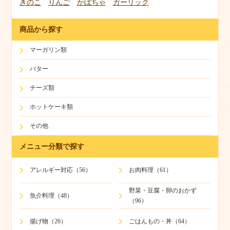
きのこ
りんご
かぼちゃ
ガーリック
商品から探す
マーガリン類
バター
チーズ類
ホットケーキ類
その他
メニュー分類で探す
アレルギー対応（56）
お肉料理（61）
野菜・豆腐・卵のおかず
魚介料理（48）
（96）
揚げ物（26）
ごはんもの・丼（64）