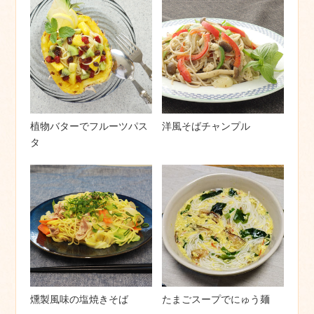
植物バターでフルーツパス
洋風そばチャンプル
タ
燻製風味の塩焼きそば
たまごスープでにゅう麺