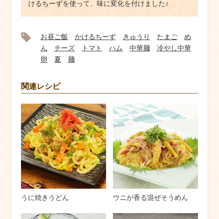
けるちーずを使って、味に変化を付けました♪
お昼ご飯
かけるちーず
きゅうり
たまご
め
ん
チーズ
トマト
ハム
中華麺
冷やし中華
卵
夏
麺
関連レシピ
うに焼きうどん
ウニが香る混ぜそうめん