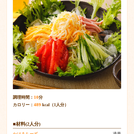
10
調理時間：
分
489
カロリー：
kcal（1人分）
■材料(2人分)
かけるちーず
適量