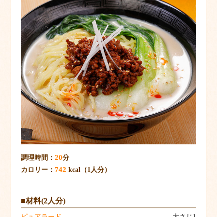
20
調理時間：
分
742
カロリー：
kcal（1人分）
■材料(2人分)
ピュアラード
大さじ1