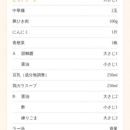
中華麺
2玉
豚ひき肉
100g
にんにく
1片
青梗菜
1株
A
甜麵醬
大さじ1
醤油
小さじ1
豆乳（成分無調整）
250ml
鶏ガラスープ
250ml
B
醤油
大さじ2
酢
小さじ1
練りごま
大さじ2
ラー油
適量