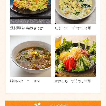
燻製風味の塩焼きそば
たまごスープでにゅう麺
味噌バターラーメン
かけるちーず冷やし中華
レシピ検索