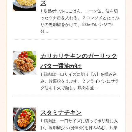
ス
1 耐熱ボウルにごはん、コーン缶、油を切
ったツナ缶を入れる。 2 コンソメとたっぷ
りの黒胡椒をかけて、600wのレンジで2
分...
カリカリチキンのガーリック
バター醤油がけ
1 鶏肉は一口サイズに切り【A】を揉み込
み、片栗粉をまぶす。 2 フライパンにサラ
ダ油を中火で熱し、鶏肉を並...
スタミナチキン
1 鶏肉は、一口サイズに切ってポリ袋に入
れ、塩胡椒少々(分量外)を揉み込む。片栗