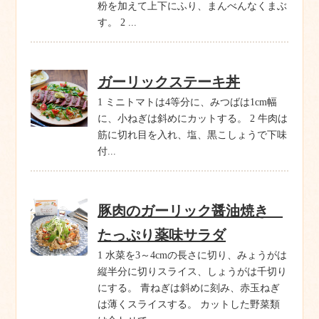
粉を加えて上下にふり、まんべんなくまぶ
す。 2 ...
ガーリックステーキ丼
1 ミニトマトは4等分に、みつばは1cm幅
に、小ねぎは斜めにカットする。 2 牛肉は
筋に切れ目を入れ、塩、黒こしょうで下味
付...
豚肉のガーリック醤油焼き
たっぷり薬味サラダ
1 水菜を3～4cmの長さに切り、みょうがは
縦半分に切りスライス、しょうがは千切り
にする。 青ねぎは斜めに刻み、赤玉ねぎ
は薄くスライスする。 カットした野菜類