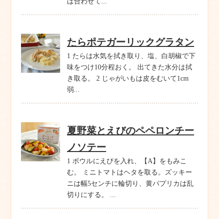
は合わせて...
たらポテガーリックグラタン
1 たらは水気を拭き取り、塩、白胡椒で下
味をつけ10分程おく。 出てきた水分は拭
き取る。 2 じゃがいもは皮をむいて1cm
弱...
夏野菜とえびのペペロンチー
ノソテー
1 ボウルにえびを入れ、【A】をもみこ
む。 ミニトマトはヘタを取る。ズッキー
ニは幅5センチに輪切り、黄パプリカは乱
切りにする。 ...