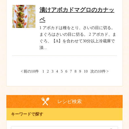
漬けアボカドマグロのカナッ
ペ
1 アボカドは種をとり、さいの目に切る。
まぐろはさいの目に切る。 2 アボカド、ま
ぐろ、【A】を合わせて30分以上冷蔵庫で
漬...
< 前の10件
1
2
3
4
5
6
7
8
9
10
次の10件 >
レシピ検索
キーワードで探す