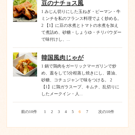
豆のナチョス風
1 みじん切りにした玉ねぎ・ピーマン・牛
ミンチを私のフランス料理でよく炒める。
2 【1】に豆の水煮とトマトの水煮を加え
て煮詰め、砂糖・しょうゆ・チリパウダー
で味付けし、...
韓国風肉じゃが
1 鍋で鶏肉をガーリックマーガリンで炒
め、蓋をして5分程蒸し焼きにし、醤油、
砂糖、コチュジャンで味をつける。 2
【1】に鶏ガラスープ、キムチ、乱切りに
したメークイン・人...
前の10件
1
2
3
4
5
6
7
次の10件