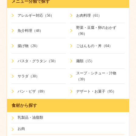
メニュー分類で探す
アレルギー対応（56）
お肉料理（61）
野菜・豆腐・卵のおかず
魚介料理（48）
（96）
揚げ物（26）
ごはんもの・丼（64）
パスタ・グラタン（50）
麺類（15）
スープ・シチュー・汁物
サラダ（30）
（39）
パン・ピザ（89）
デザート・お菓子（95）
食材から探す
乳製品・油脂類
お肉