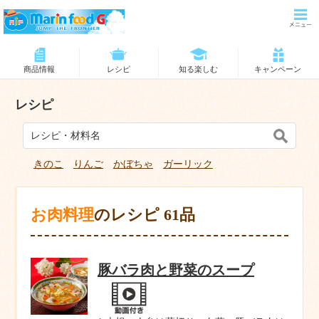
商品情報
レシピ
知る楽しむ
キャンペーン
レシピ
きのこ
りんご
かぼちゃ
ガーリック
お肉料理
のレシピ 61品
豚バラ肉と野菜のスープ