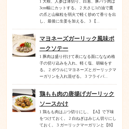
1 大根、人参は薄切り、白葱、豚バラ肉は
3cm幅にカットする。 2 大さじ1の油で鷹
の爪と山椒粒を弱火で軽く炒めて香りを出
し、最後に生姜を加える。 3 【...
マヨネーズガーリック風味ポ
ークソテー
1 豚肉は盛り付けて表になる面にななめ格
子の切り込みを入れ、軽く塩、胡椒をす
る。 2 ボウルにマヨネーズとガーリックマ
ーガリンを入れ混ぜる。 3 フライパ...
鶏もも肉の唐揚げガーリック
ソースかけ
1 鶏もも肉はぶつ切りにし、【A】で下味
をつけておく。 2 白ねぎはみじん切りにし
ておく。 3 ガーリックマーガリンと【B】