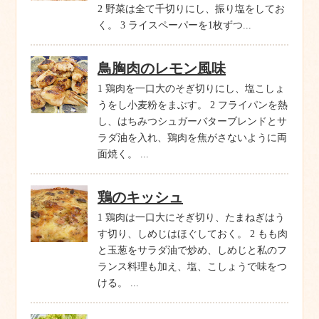
2 野菜は全て千切りにし、振り塩をしてお
く。 3 ライスペーパーを1枚ずつ...
鳥胸肉のレモン風味
1 鶏肉を一口大のそぎ切りにし、塩こしょ
うをし小麦粉をまぶす。 2 フライパンを熱
し、はちみつシュガーバターブレンドとサ
ラダ油を入れ、鶏肉を焦がさないように両
面焼く。 ...
鶏のキッシュ
1 鶏肉は一口大にそぎ切り、たまねぎはう
す切り、しめじはほぐしておく。 2 もも肉
と玉葱をサラダ油で炒め、しめじと私のフ
ランス料理も加え、塩、こしょうで味をつ
ける。 ...