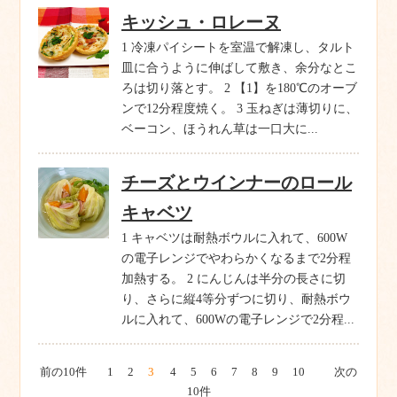
キッシュ・ロレーヌ
1 冷凍パイシートを室温で解凍し、タルト
皿に合うように伸ばして敷き、余分なとこ
ろは切り落とす。 2 【1】を180℃のオーブ
ンで12分程度焼く。 3 玉ねぎは薄切りに、
ベーコン、ほうれん草は一口大に...
チーズとウインナーのロール
キャベツ
1 キャベツは耐熱ボウルに入れて、600W
の電子レンジでやわらかくなるまで2分程
加熱する。 2 にんじんは半分の長さに切
り、さらに縦4等分ずつに切り、耐熱ボウ
ルに入れて、600Wの電子レンジで2分程...
前の10件
1
2
3
4
5
6
7
8
9
10
次の
10件