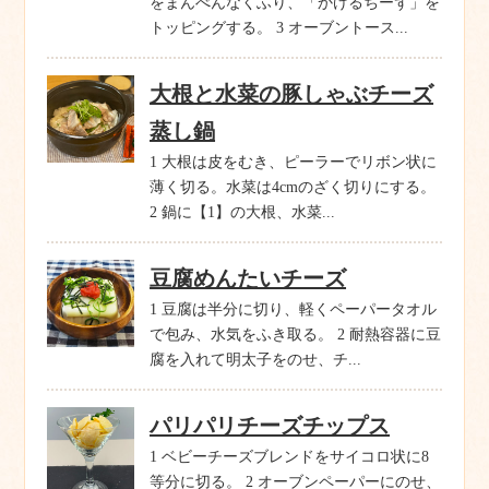
をまんべんなくふり、「かけるちーず」を
トッピングする。 3 オーブントース...
大根と水菜の豚しゃぶチーズ
蒸し鍋
1 大根は皮をむき、ピーラーでリボン状に
薄く切る。水菜は4cmのざく切りにする。
2 鍋に【1】の大根、水菜...
豆腐めんたいチーズ
1 豆腐は半分に切り、軽くペーパータオル
で包み、水気をふき取る。 2 耐熱容器に豆
腐を入れて明太子をのせ、チ...
パリパリチーズチップス
1 ベビーチーズブレンドをサイコロ状に8
等分に切る。 2 オーブンペーパーにのせ、