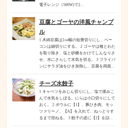
電子レンジ（500W)で2...
豆腐とゴーヤの洋風チャンプ
ル
1 木綿豆腐は2㎝幅の短冊切りにし、ベー
コンは細切りにする。 2 ゴーヤは種とわた
を取り除き、塩と砂糖をかけてしんなりさ
せ、水にさらして水気を切る。 3 フライパ
ンにサラダ油をひき加熱し、豆腐を両面...
チーズ水餃子
1 キャベツをみじん切りにし、塩で揉みこ
んで水気をしぼる。にらは小口切りにして
おく。 2 ボウルに【1】、豚ひき肉、モッ
ツァリーノ、【A】を入れて、ねっとりす
るまで捏ねる。 3 餃子の皮に【2】を詰...