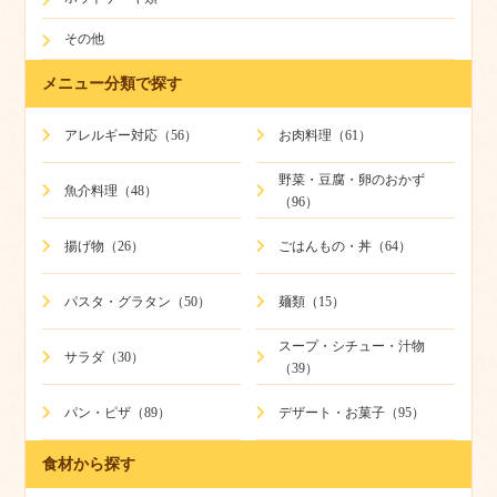
その他
メニュー分類で探す
アレルギー対応（56）
お肉料理（61）
野菜・豆腐・卵のおかず
魚介料理（48）
（96）
揚げ物（26）
ごはんもの・丼（64）
パスタ・グラタン（50）
麺類（15）
スープ・シチュー・汁物
サラダ（30）
（39）
パン・ピザ（89）
デザート・お菓子（95）
食材から探す